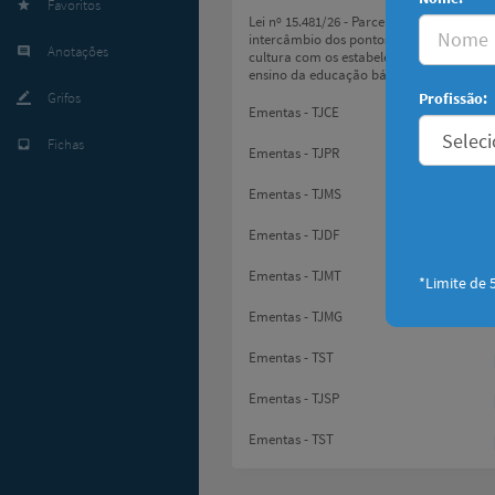
Favoritos
star
Lei nº 15.481/26 - Parceria e
intercâmbio dos pontos e pontões de
Anotações
comment
cultura com os estabelecimentos de
ensino da educação básica.
Profissão:
Grifos
border_color
Ementas - TJCE
Fichas
inbox
Ementas - TJPR
Ementas - TJMS
Ementas - TJDF
Ementas - TJMT
*Limite de 5
Ementas - TJMG
Ementas - TST
Ementas - TJSP
Ementas - TST
Ementas - TJSP