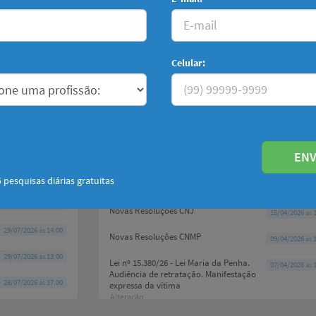
Lei nº 15.409/26 - Cadastro Nacional de
21/05/2026
às
1
03/08/2026
às
10:30
Pessoas Condenadas por Violência
contra a Mulher (CNVM)
Lei nº 15.402/26 - Lei de Execução Penal
11/05/2026
às
1
Celular:
e Código Penal.
30/07/2026
às
16:00
Alteração
30/07/2026
às
15:00
Novas Resoluções CNJ
08/05/2026
às
1
29/07/2026
às
18:00
Emenda constitucional nº 139 -
06/05/2026
às
1
Tribunais de Contas
29/07/2026
às
17:00
ENV
Lei Complementar nº 230/26 -
16/04/2026
às
0
Desmembramento. Município .
29/07/2026
às
16:00
 pesquisas diárias gratuitas
Bincorporação
29/07/2026
às
15:00
Novas Resoluções CNJ
15/04/2026
às
1
29/07/2026
às
14:00
Novas Resoluções CNMP
09/04/2026
às
1
29/07/2026
às
13:00
Lei nº 15.380/26 - Lei Maria da Penha.
07/04/2026
às
1
Audiência de retratação. Manifestação
28/07/2026
às
17:00
expressa da vítima
Alteração
28/07/2026
às
16:00