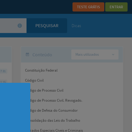
TESTE GRÁTIS
ENTRAR
Dicas
info
Conteúdo
Mais utilizados
expand_more
event_note
Constituição Federal
7:31
Código Civil
1:15
Código de Processo Civil
0:30
Código de Processo Civil. Revogado.
1:00
Código de Defesa do Consumidor
Consolidação das Leis do Trabalho
Juizados Especiais Cíveis e Criminais