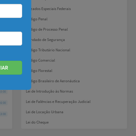
0:00
Juizados Especiais Federais
Código Penal
7:00
Código de Processo Penal
Mandado de Segurança
0:00
Código Tributário Nacional
0:00
Código Comercial
IAR
Código Florestal
8:00
Código Brasileiro de Aeronáutica
Lei de Introdução às Normas
0:00
Lei de Falências e Recuperação Judicial
6:00
Lei de Locação Urbana
3:00
Lei do Cheque
Lei de Usura